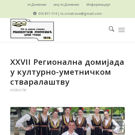
есДневник
мој есДневник
Информације
016 811-114 | ts.crnatrava@gmail.com
XXVII Регионална домијада
у културно-уметничком
стваралаштву
НОВОСТИ