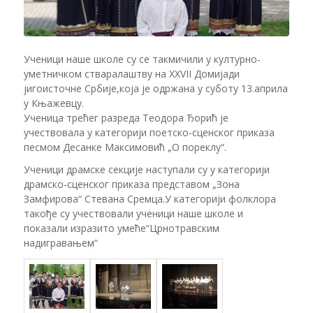
Ученици наше школе су се такмичили у културно-
уметничком стваралаштву на XXVII Домијади
јигоисточне Србије,која је одржана у суботу 13.априла
у Књажевцу.
Ученица трећег разреда Теодора Ђорић је
учествовала у категорији поетско-сценског приказа
песмом Десанке Максимовић „О пореклу“.
Ученици драмске секције наступали су у категорији
драмско-сценског приказа представом „Зона
Замфирова“ Стевана Сремца.У категорији фолклора
такође су учествовали ученици наше школе и
показали изразито умеће“Црнотравским
надигравањем“