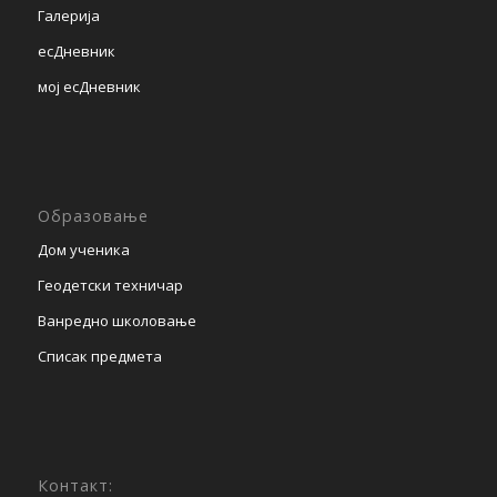
Галерија
есДневник
мој есДневник
Образовање
Дом ученика
Геодетски техничар
Ванредно школовање
Списак предмета
Контакт: