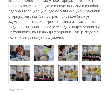
колача обележили смо у просторијама школе и то
најпре у холу школе где је изведена химна и извођење
одабраних рецитација, где су били укључени ученици
старијих разреда. За програм приредбе била је
задужена наставница српског језика и књижевности
Лидија Станковић. Затим је уследио пријем ученика у
наставничкој канцеларији (зборници), где је подељен
колач и дегустација послужења.
27/01/2025