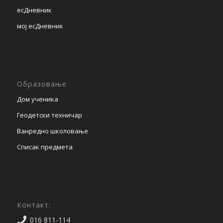
есДневник
мој есДневник
Образовање
Дом ученика
Геодетски техничар
Ванредно школовање
Списак предмета
Контакт:
016 811-114