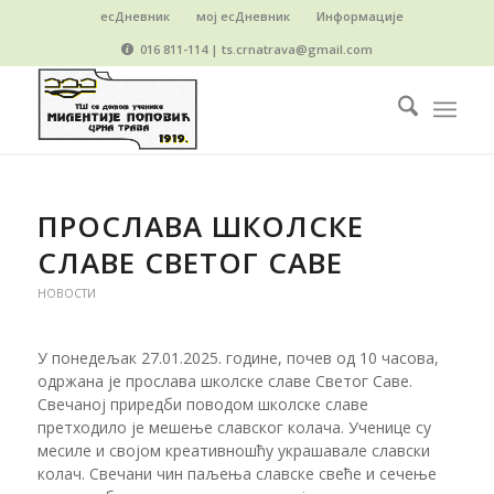
есДневник
мој есДневник
Информације
016 811-114 | ts.crnatrava@gmail.com
ПРОСЛАВА ШКОЛСКЕ
СЛАВЕ СВЕТОГ САВЕ
НОВОСТИ
У понедељак 27.01.2025. године, почев од 10 часова,
одржана је прославa школске славе Светог Саве.
Свечаној приредби поводом школске славе
претходило је мешење славског колача. Ученице су
месиле и својом креативношћу украшавале славски
колач. Свечани чин паљења славске свеће и сечење