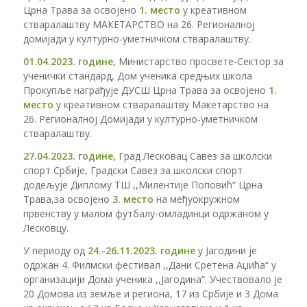
Црна Трава за освојено
1. место
у креативном
стваралаштву МАКЕТАРСТВО на 26. Регионалној
домијади у културно-уметничком стваралаштву.
01.04.2023. године,
Министарство просвете-Сектор за
ученички стандард, Дом ученика средњих школа
Прокупље награђује ДУСШ Црна Трава за освојено
1.
место
у креативном стваралаштву Макетарство на
26. Регионалној Домијади у културно-уметничком
стваралаштву.
27.04.2023. године,
Град Лесковац Савез за школски
спорт Србије, Градски Савез за школски спорт
додељује Диплому ТШ ,,Милентије Поповић“ Црна
Трава,за освојено
3. место
на међуокружном
првенству у малом футбалу-омладинци одржаном у
Лесковцу.
У периоду од
24.-26.11.2023. године
у Јагодини је
одржан 4. Филмски фестивал ,,Дани Сретена Аџића“ у
организацији Дома ученика ,,Јагодина“. Учествовало је
20 Домова из земље и региона, 17 из Србије и 3 Дома