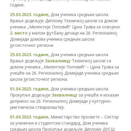
године.
25.03.2023. године,
Дом ученика средњих школа
Врање додељује Диплому Техничкој школи са домом
ученика ,,Милентије Поповић“ Црна Трава за освојено
2. место
у малом футбалу-дечаци на 26. Регионалној
Домијади домова ученика средњих школа
Југоисточног региона.
25.03.2023. године,
Дом ученика средњих школа
Врање додељује
Захвалницу
Техничкој школи са
домом ученика ,,Милентије Поповић“ – Црна Трава за
учешће на 26. Регионалној Домијади ученика средњих
школа Југоисточног региона.
01.04.2023. године,
Дом ученика средњих школа
Прокупље додељује
Захвалницу
за учешће и исказан
допринос на 26. Регионалној Домијади у културно-
уметничком стваралаштву.
01.04.2023. године,
Министарство просвете – Сектор
за ученички и студентски стандард, Дом ученика
средњих школа Прокупље додељује Диплому ДУСШ