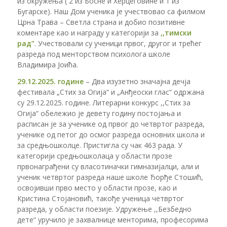
из окружења ( 2 из Босне и Херцеговине и 1 из
Бугарске). Наш Дом ученика је учествовао са филмом
Црна Трава – Светла страна и добио позитивне
коментаре као и награду у категорији за
,,тимски
рад“
. Учествовали су ученици првог, другог и трећег
разреда под менторством психолога школе
Владимира Јоића.
29.12.2025. године
– Два изузетно значајна дечја
фестивала „Стих за Огија“ и „Анђеоски глас“ одржана
су 29.12.2025. године. Литерарни конкурс ,,Стих за
Огија“ обележио је девету годину постојања и
расписан је за ученике од првог до четвртог разреда,
ученике од петог до осмог разреда основних школа и
за средњошколце. Пристигла су чак 463 рада. У
категорији средњошколаца у области прозе
првонаграђени су власотиначки гимназијалци, али и
ученик четвртог разреда наше школе Ђорђе Стошић,
освојивши прво место у области прозе, као и
Кристина Стојановић, такође ученица четвртог
разреда, у области поезије. Удружење ,,Безбедно
дете“ уручило је захвалнице менторима, професорима