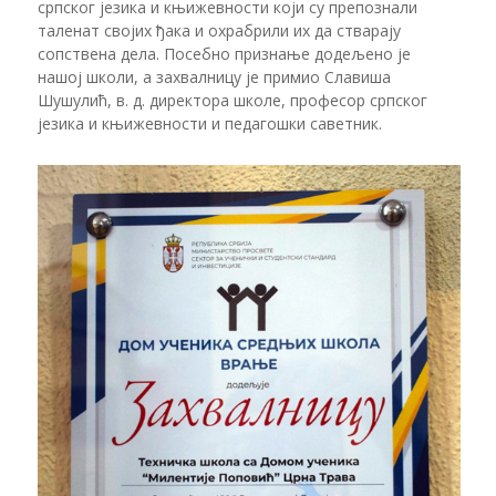
српског језика и књижевности који су препознали
таленат својих ђака и охрабрили их да стварају
сопствена дела. Посебно признање додељено је
нашој школи, а захвалницу је примио Славиша
Шушулић, в. д. директора школе, професор српског
језика и књижевности и педагошки саветник.