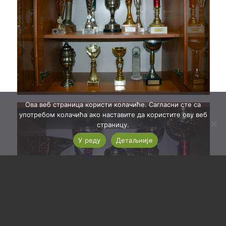
Ова веб страница користи колачиће. Сагласни сте са
употребом колачића ако наставите да користите ову веб
страницу.
У реду
Детаљније