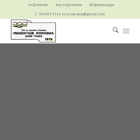
есДневник
мој есДневник
Информације
016 811-114 | ts.crnatrava@gmail.com