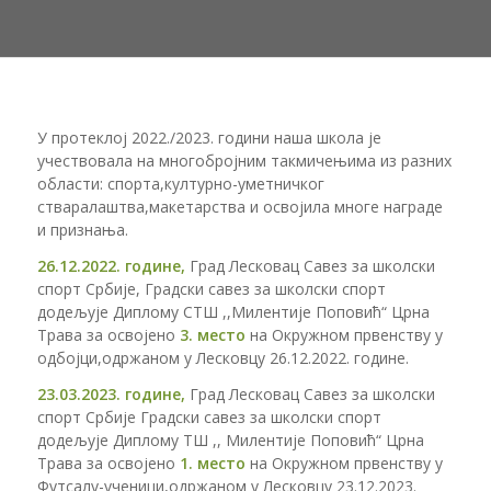
У протеклој 2022./2023. години наша школа је
учествовала на многобројним такмичењима из разних
области: спорта,културно-уметничког
стваралаштва,макетарства и освојила многе награде
и признања.
26.12.2022. године,
Град Лесковац Савез за школски
спорт Србије, Градски савез за школски спорт
додељује Диплому СТШ ,,Милентије Поповић“ Црна
Трава за освојено
3. место
на Окружном првенству у
одбојци,одржаном у Лесковцу 26.12.2022. године.
23.03.2023. године,
Град Лесковац Савез за школски
спорт Србије Градски савез за школски спорт
додељује Диплому ТШ ,, Милентије Поповић“ Црна
Трава за освојено
1. место
на Окружном првенству у
Футсалу-ученици,одржаном у Лесковцу 23.12.2023.