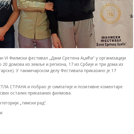
жан VI Филмски фестивал „Дани Сретена Аџића“ у организацији
о 20 домова из земље и региона, 17 из Србије и три дома из
гарске). У такмичарском делу Фестивала приказано је 17
ТЛА СТРАНА и побрао је симпатије и позитивне коментаре
 свих осталих приказаних филмова.
тегорији „тимски рад“.
и: