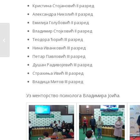
Кристина Стојановић II разред
Александра Николић II разред
Емилија Голубовић II разред
Владимир Стојковић II разред
Снимање филма
Теодора Ђорић III разред
„ЦРНА ТРАВА –
СВЕТЛА СТРА�...
Нина Иванковић III разред
Петар Павловић III разред
Душан Радивојевић III разред
Страхиња Ивић III разред
Владица Митов III разред
Уз менторство психолога Владимира Јоића.