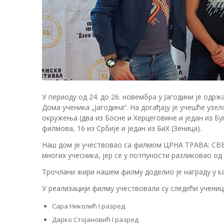
У периоду од 24. до 26. новембра у Јагодини је одр
Дома ученика „Јагодина“. На догађају је учешће узел
окружења (два из Босне и Херцеговине и један из Бу
филмова, 16 из Србије и један из БиХ (Зеница).
Наш дом је учествовао са филмом ЦРНА ТРАВА: СВЕ
многих учесника, јер се у потпуности разликовао од
Трочлани жири нашем филму доделио je награду у ка
У реализацији филму учествовали су следећи учениц
Сара Николић I разред
Дарко Стојановић I разред