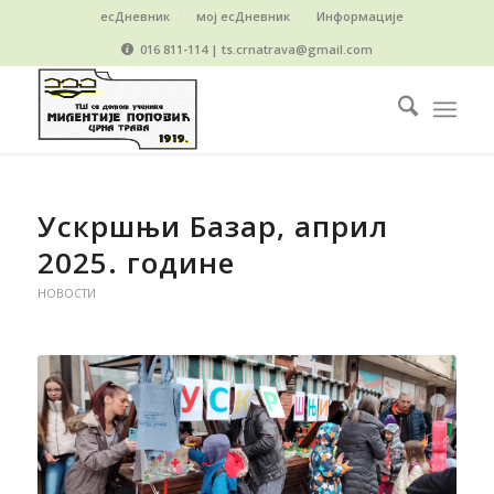
есДневник
мој есДневник
Информације
016 811-114 | ts.crnatrava@gmail.com
Ускршњи Базар, април
2025. године
НОВОСТИ