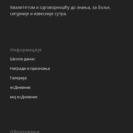
Квалитетом и одговорношћу до знања, за боље,
сигурније и извесније сутра.
Информације
Школа данас
Награде и признања
Галерија
есДневник
мој есДневник
Образовање