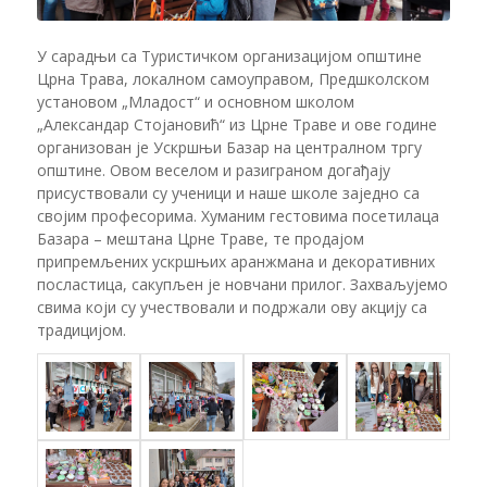
У сарадњи са Туристичком организацијом општине
Црна Трава, локалном самоуправом, Предшколском
установом „Младост“ и основном школом
„Александар Стојановић“ из Црне Траве и ове године
организован је Ускршњи Базар на централном тргу
општине. Овом веселом и разиграном догађају
присуствовали су ученици и наше школе заједно са
својим професорима. Хуманим гестовима посетилаца
Базара – мештана Црне Траве, те продајом
припремљених ускршњих аранжмана и декоративних
посластица, сакупљен је новчани прилог. Захваљујемо
свима који су учествовали и подржали ову акцију са
традицијом.