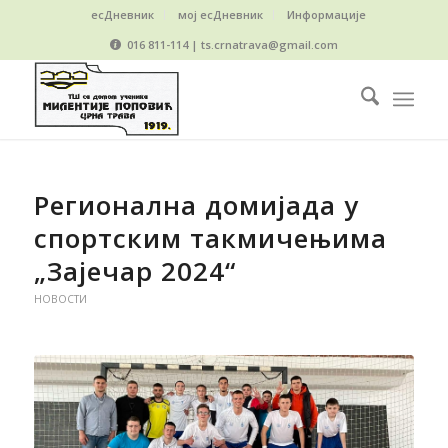
есДневник
мој есДневник
Информације
016 811-114 | ts.crnatrava@gmail.com
Регионална домијада у
спортским такмичењима
„Зајечар 2024“
НОВОСТИ