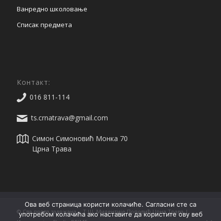
Ванредно школовање
Списак предмета
Контакт:
016 811-114
ts.crnatrava@gmail.com
Симон Симоновић Монка 70
Црна Трава
Ова веб страница користи колачиће. Сагласни сте са
© Сва права задржана. - Т.Ш. Милентије Поповић Црна Трава |
употребом колачића ако наставите да користите ову веб