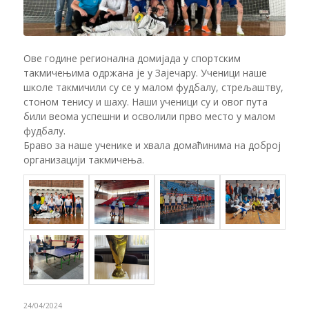
Ове године регионална домијада у спортским
такмичењима одржана је у Зајечару. Ученици наше
школе такмичили су се у малом фудбалу, стрељаштву,
стоном тенису и шаху. Наши ученици су и овог пута
били веома успешни и осволили прво место у малом
фудбалу.
Браво за наше ученике и хвала домаћинима на доброј
организацији такмичења.
24/04/2024