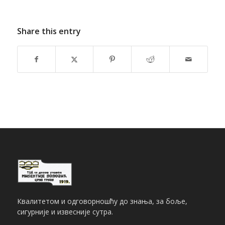
Share this entry
Квалитетом и одговорношћу до знања, за боље,
сигурније и извесније сутра.