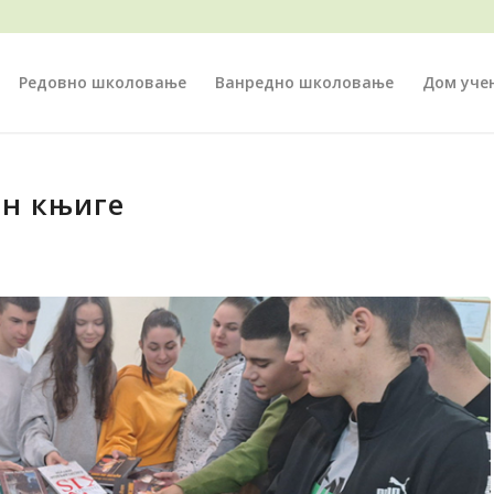
Редовно школовање
Ванредно школовање
Дом уче
н књиге