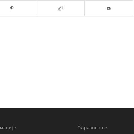
мације
Образовање