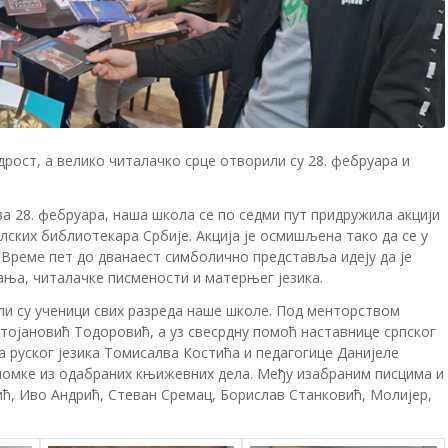
дрост, а велико читалачко срце отворили су 28. фебруара и
а 28. фебруара, наша школа се по седми пут придружила акцији
лских библиотекара Србије. Акција је осмишљена тако да се у
 Време пет до дванаест симболично представља идеју да је
ања, читалачке писмености и матерњег језика.
и су ученици свих разреда наше школе. Под менторством
тојановић Тодоровић, а уз свесрдну помоћ наставнице српског
 руског језика Томисалва Костића и педагогице Данијеле
дломке из одабраних књижевних дела. Међу изабраним писцима и
ћ, Иво Андрић, Стеван Сремац, Борислав Станковић, Молијер,