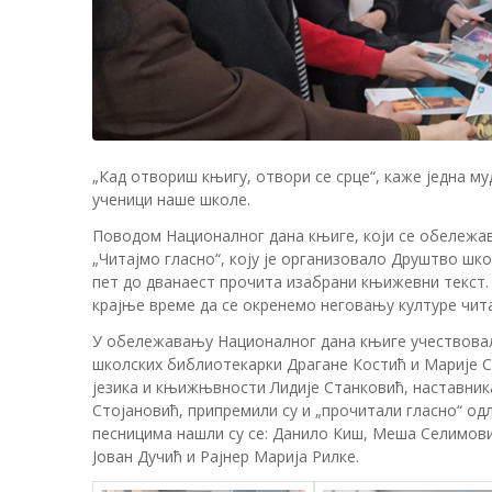
„Кад отвориш књигу, отвори се срце“, каже једна му
ученици наше школе.
Поводом Националног дана књиге, који се обележав
„Читајмо гласно“, коју је организовало Друштво шко
пет до дванаест прочита изабрани књижевни текст.
крајње време да се окренемо неговању културе чит
У обележавању Националног дана књиге учествовал
школских библиотекарки Драгане Костић и Марије С
језика и књижњвности Лидије Станковић, наставника
Стојановић, припремили су и „прочитали гласно“ о
песницима нашли су се: Данило Киш, Меша Селимови
Јован Дучић и Рајнер Марија Рилке.