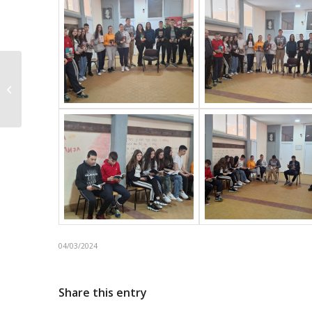
Хуманитарна акција
„Да Никола хода без
б...
04/03/2024
Share this entry